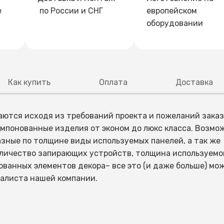
е
по России и СНГ
европейском
оборудовании
Как купить
Оплата
Доставка
ются исходя из требований проекта и пожеланий заказ
Внешний вид
омпонованные изделия от эконом до люкс класса. Возмо
Внешняя отделка: Металл с покрытием антик 
зные по толщине виды используемых панелей, а так же
ам ответит первый освободившийся специалист отдела п
счет, в котором будут указаны все позиции вашего зака
Внутренняя отделка: МДФ панель 10 мм
личество запирающих устройств, толщина используемо
с вами свяжется первый освободившийся специалист от
и работаем с НДС, что обеспечивает прозрачность и уд
Наличник 70 мм
ованных элементов декора– все это (и даже больше) мо
ти оплату через ваш банк или онлайн-сервис.
влен в кратчайшие сроки и в удобное для вас время. По
Декоративные накладки бронза
иалиста нашей компании.
им транспортом от завода в любую точку России. Вы мо
ботимся о том, чтобы ваш товар прибыл в целости и
Защита
Толщина стали: Внешний лист и короб металл 
мм