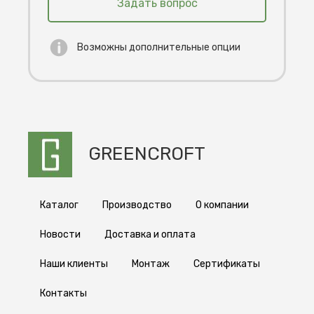
Задать вопрос
готов, вы сможете приехать на наше
производство и забрать продукт на
любом удобном для вас транспорте. Мы
Смотреть весь каталог RAL
Возможны дополнительные опции
обеспечим быструю подготовку заказа к
выдаче, чтобы вы могли сэкономить
Время изготовления
время.
от 10 дней
Способы получения
Доставка по России и СНГ
GREENCROFT
Каталог
Производство
О компании
Новости
Доставка и оплата
Наши клиенты
Монтаж
Сертификаты
Контакты