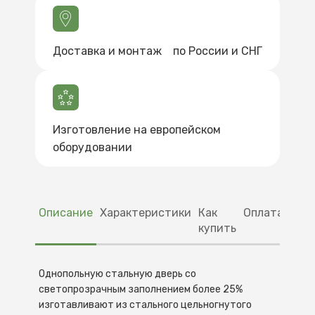
Доставка и монтаж по России и СНГ
Изготовление на европейском
оборудовании
Описание
Характеристики
Как
Оплата
Дос
купить
Однопольную стальную дверь со
Характеристики
Как купить
Способы оплаты
Доставка
светопрозрачным заполнением более 25%
изготавливают из стального цельногнутого