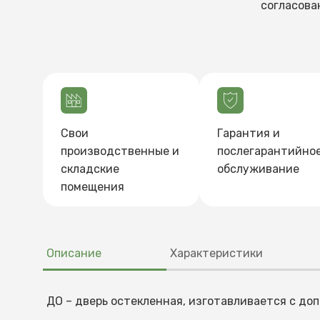
согласова
Свои
Гарантия и
производственные и
послегарантийно
складские
обслуживание
помещения
Описание
Характеристики
ДО – дверь остекленная, изготавливается с до
Характеристики
Как купить
Способы оплаты
Доставка