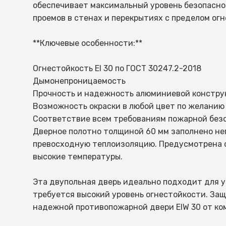
обеспечивает максимальный уровень безопасно
Огнестойкость
- можете написать нам на почту ваш запрос и 
Мы принимаем оплату по безналичному расчету 
проемов в стенах и перекрытиях с пределом огне
EIW 30
продаж для уточнения всех деталей
для наших клиентов. Вы можете легко произвес
Мы заботимся о том, чтобы ваш заказ был доста
готовности вашего заказа мы отправим его наш
**Ключевые особенности:**
Профиль
выбрать удобное время для доставки, и мы поза
алюминиевый профиль
сохранности.
Огнестойкость EI 30 по ГОСТ 30247.2-2018
Дымонепроницаемость
Отделка
2. Самовывоз
Прочность и надежность алюминиевой констру
порошковое напыление («Pulver», Турция)
Возможность окраски в любой цвет по желанию
Если вы предпочитаете забрать свой заказ са
Соответствие всем требованиям пожарной без
Замок
самовывоза. Как только ваш заказ будет готов,
Дверное полотно толщиной 60 мм заполнено н
противопожарный, ручки из нержавеющей ста
на любом удобном для вас транспорте. Мы обес
превосходную теплоизоляцию. Предусмотрена 
сэкономить время.
высокие температуры.
Петли
накладные 2-х секционные, 6 шт
Эта двупольная дверь идеально подходит для 
требуется высокий уровень огнестойкости. За
надежной противопожарной двери EIW 30 от ком