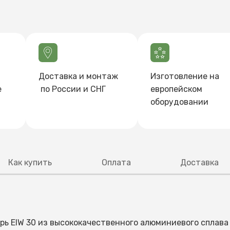
Доставка и монтаж
Изготовление на
е
по России и СНГ
европейском
оборудовании
Как купить
Оплата
Доставка
ь EIW 30 из высококачественного алюминиевого сплава
ам ответит первый освободившийся специалист отдела п
счет, в котором будут указаны все позиции вашего зака