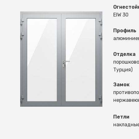
Огнестой
EIW 30
Профиль
алюминие
Отделка
порошково
Турция)
Замок
противопо
нержавею
Петли
накладные