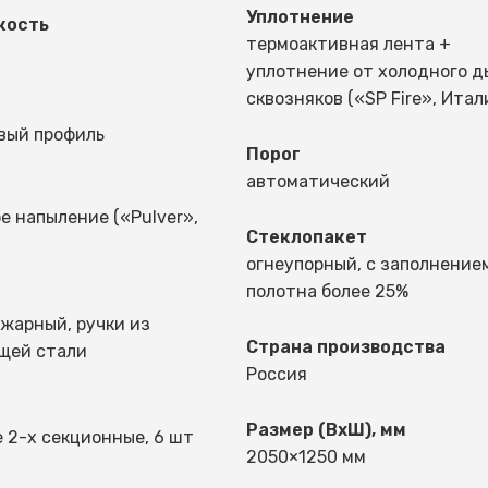
Уплотнение
кость
термоактивная лента +
уплотнение от холодного д
сквозняков («SP Fire», Итал
вый профиль
Порог
автоматический
е напыление («Pulver»,
Стеклопакет
огнеупорный, с заполнение
полотна более 25%
жарный, ручки из
Страна производства
щей стали
Россия
Размер (ВхШ), мм
 2-х секционные, 6 шт
2050×1250 мм