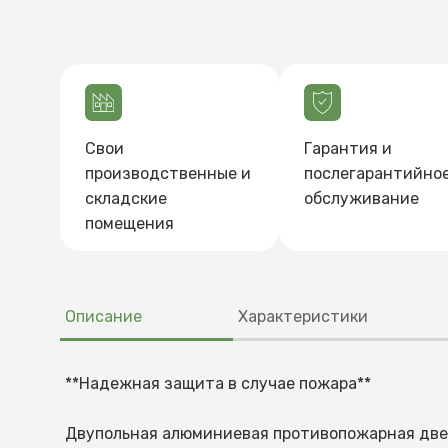
Свои
Гарантия и
производственные и
послегарантийно
складские
обслуживание
помещения
Описание
Характеристики
**Надежная защита в случае пожара**
Характеристики
Как купить
Способы оплаты
Доставка
Двупольная алюминиевая противопожарная двер
- можете нам набрать по номеру телефона и в
После утверждения вашего заказа мы выставим 
1. Доставка нашим транспортом