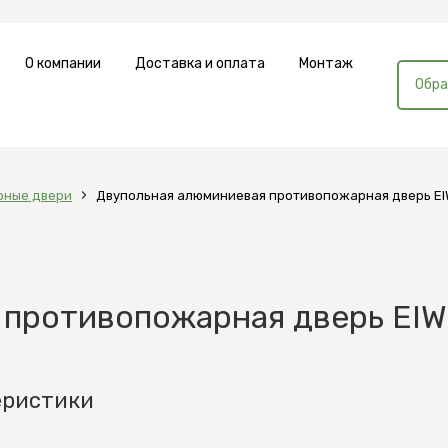
О компании
Доставка и оплата
Монтаж
Обра
›
рные двери
Двупольная алюминиевая противопожарная дверь EI
 противопожарная дверь EIW
еристики